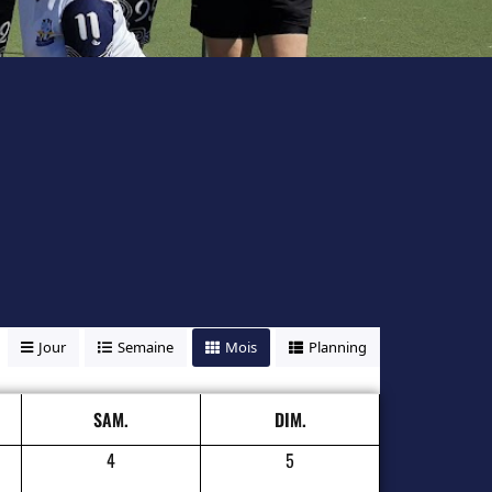
Jour
Semaine
Mois
Planning
SAM.
DIM.
4
5