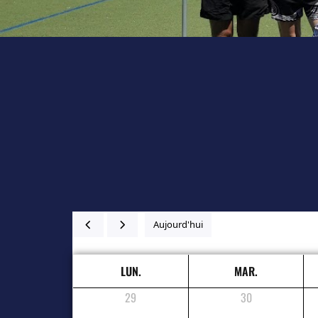
Aujourd'hui
LUN.
MAR.
29
30