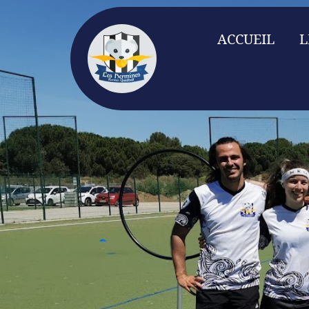
Aller
au
ACCUEIL
L
contenu